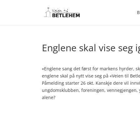
B
Englene skal vise seg i
«Englene sang det først for markens hyrder, skjø
englene skal på nytt vise seg på «Veien til Bet
Påmelding starter 26 okt. Kanskje dere vil inn
ungdomsklubben, foreningen, vennegjengen, y
alene?